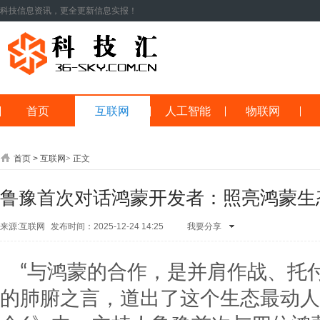
科技信息资讯，更全更新信息实报！
首页
互联网
人工智能
物联网
首页
>
互联网
>
正文
鲁豫首次对话鸿蒙开发者：照亮鸿蒙生
来源:互联网
发布时间：2025-12-24 14:25
我要分享
QQ空间
腾讯
朋友
新浪微
博
人人网
开
“与鸿蒙的合作，是并肩作战、托
心网
微信
QQ
好友
腾讯微
的肺腑之言，道出了这个生态最动人
博